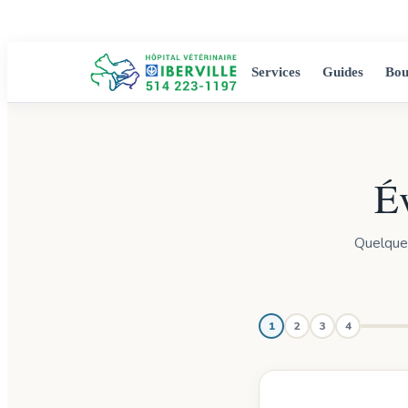
Services
Guides
Bou
Év
Quelques
1
2
3
4