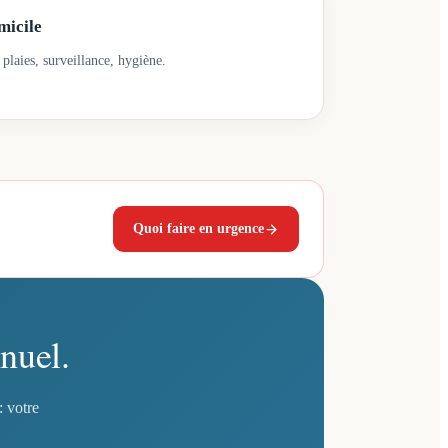
micile
 plaies, surveillance, hygiène.
Quoi faire en urgence
nuel.
: votre