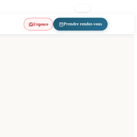
lon Est · Métro d’Iberville
514 223-1197
FR
EN
Prendre rendez-vous
Urgence
(ouvre un nouvel onglet)