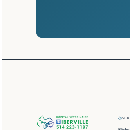
SER
Médeci