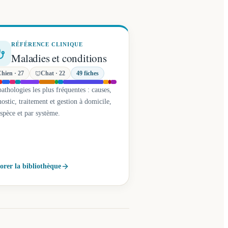
RÉFÉRENCE CLINIQUE
Maladies et conditions
Chien
·
27
Chat
·
22
49
fiches
athologies les plus fréquentes : causes,
ostic, traitement et gestion à domicile,
espèce et par système.
orer la bibliothèque