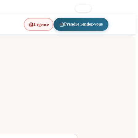
lon Est · Métro d’Iberville
514 223-1197
FR
EN
Prendre rendez-vous
Urgence
(ouvre un nouvel onglet)