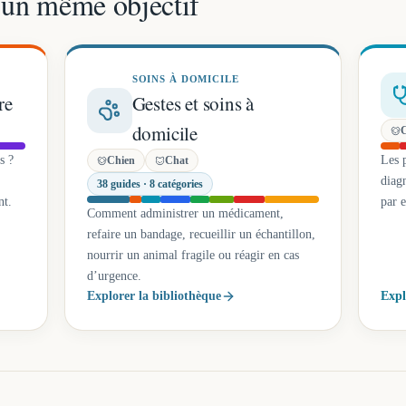
, un même objectif
SOINS À DOMICILE
re
Gestes et soins à
domicile
s ?
Les p
Chien
Chat
diagn
38
guides
·
8
catégories
nt.
par 
Comment administrer un médicament,
refaire un bandage, recueillir un échantillon,
nourrir un animal fragile ou réagir en cas
d’urgence.
Explorer la bibliothèque
Expl