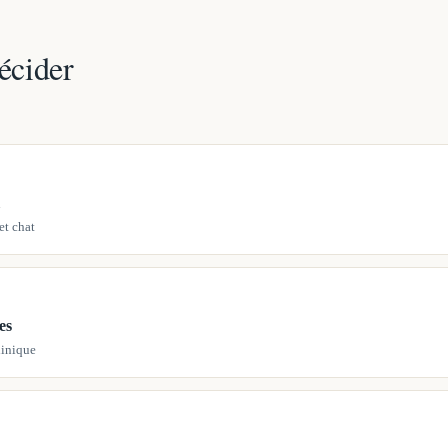
écider
et chat
es
linique